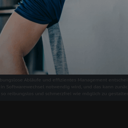
eibungslose Abläufe und effizientes Management entscheid
n Softwarewechsel notwendig wird, und das kann zunäch
so reibungslos und schmerzfrei wie möglich zu gestalten. 