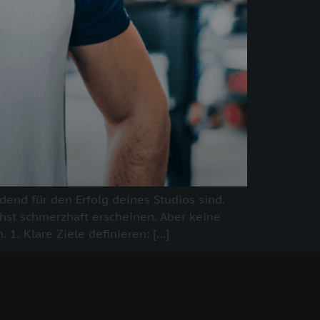
end für den Erfolg deines Studios sind.
st schmerzhaft erscheinen. Aber keine
1. Klare Ziele definieren: […]