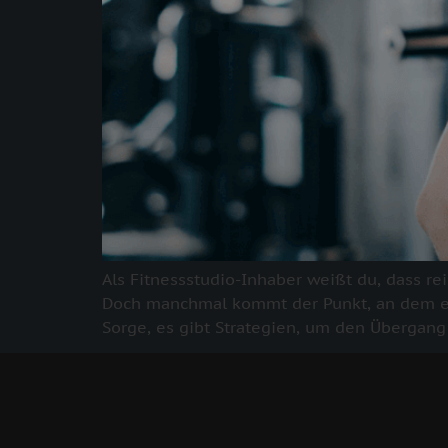
Als Fitnessstudio-Inhaber weißt du, dass r
Doch manchmal kommt der Punkt, an dem ei
Sorge, es gibt Strategien, um den Übergang 